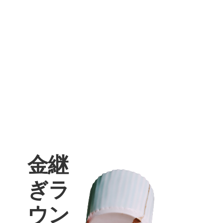
金継
ぎラ
ウン