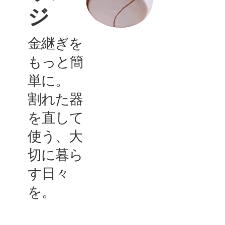
ジ
金継ぎ
を
もっと
簡
単
に。
割れた器
を直して
使う、
大
切に暮ら
す
日々
を。